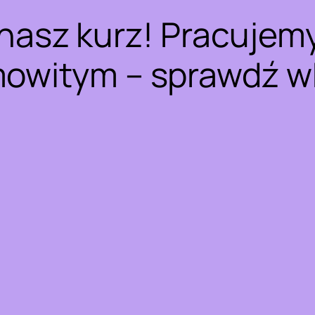
nasz kurz! Pracujem
owitym – sprawdź w