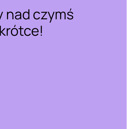
y nad czymś
krótce!