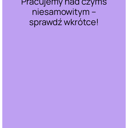
Pracujemy nad czymś
niesamowitym –
sprawdź wkrótce!