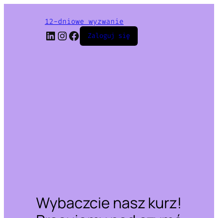
12-dniowe wyzwanie
LinkedIn
Instagram
Facebook
Zaloguj się
Wybaczcie nasz kurz!