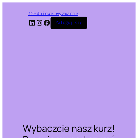
12-dniowe wyzwanie
LinkedIn
Instagram
Facebook
Zaloguj się
Wybaczcie nasz kurz!