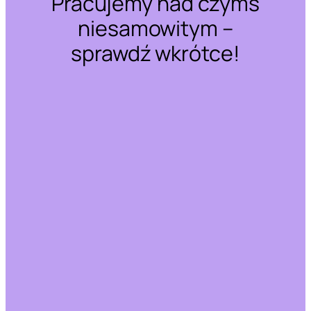
Pracujemy nad czymś
niesamowitym –
sprawdź wkrótce!