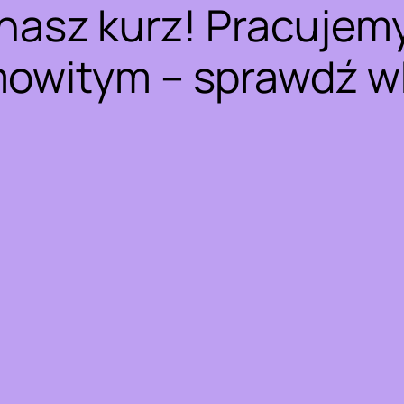
nasz kurz! Pracujem
owitym – sprawdź w