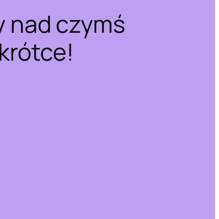
y nad czymś
krótce!