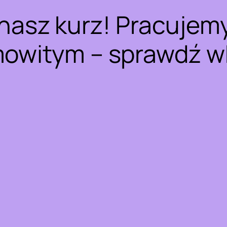
nasz kurz! Pracujem
owitym – sprawdź w